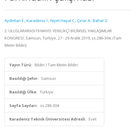
Aydıntan E.
,
Karadeniz İ.
,
Niyet Hayal C.
,
Çınar A.
,
Bahar Z.
2. ULUSLARARASI19 MAYIS YENİLİKÇİ BİLİMSEL YAKLAŞIMLAR
KONGRESİ, Samsun, Türkiye, 27 - 29 Aralık 2019, ss.286-304, (Tam
Metin Bildiri)
Yayın Türü:
Bildiri / Tam Metin Bildiri
Basıldığı Şehir:
Samsun
Basıldığı Ülke:
Türkiye
Sayfa Sayıları:
ss.286-304
Karadeniz Teknik Üniversitesi Adresli:
Evet