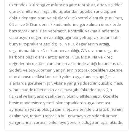
üzerindeki kül rengi ve miktarına göre toprak az, orta ve şiddetli
olarak sınıflandırılmıştır. Bu üç alandan üç tekerrürlü toplam
dokuz deneme alanı ve ek olarak üç kontrol alanı oluşturulmuş,
0-5cm ve 5-15cm derinlik kademelerine göre alınan örneklerde
bazı toprak analizleri yapılmıştır. Kontrollü yakma alanlarında
saturasyon değerinin azaldığı, ağır bünyeli topraklardan hafif
bünyeli topraklara geçildiği, pH ve EC değerlerinin arttığı,
organik madde ve N miktarının azaldığı, C/N oranının organik
karbona bağlı olarak arttığı ayrıca P, Ca, Mg, K, Na ve kireç
değerlerinin de tüm alanların en az birinde arttığı bulunmuştur.
Şiddetli ve büyük orman yangınlarının toprak özellikleri üzerine
olan olumsuz etkisi kontrollü yakma uygulaması yaptığımız
alanlarda görülmemiştir. Aksine yangın şiddetinin düşük olması,
yanıcı madde tüketiminin az olması gibi faktörler toprağın
fiziksel ve kimyasal özelliklerini olumlu etkilenmiştir. Özellikle
besin maddesince yeterli olan topraklarda uygulanması
ayrışmanın yavaş olduğu çam meşcerelerinde ölü örtü birikimini
azaltmaya, tohumu toprakla buluşturmaya ve şiddetli orman
yangınlarının zararını önlemeye yönelik olduğu anlaşılmaktadır.