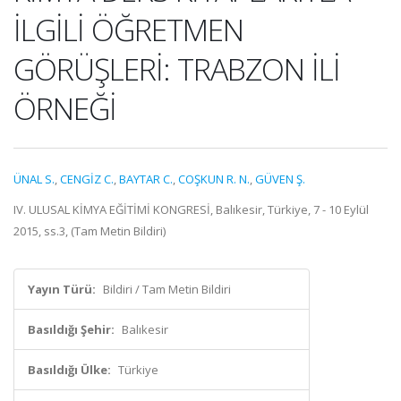
İLGİLİ ÖĞRETMEN
GÖRÜŞLERİ: TRABZON İLİ
ÖRNEĞİ
ÜNAL S.
,
CENGİZ C.
,
BAYTAR C.
,
COŞKUN R. N.
,
GÜVEN Ş.
IV. ULUSAL KİMYA EĞİTİMİ KONGRESİ, Balıkesir, Türkiye, 7 - 10 Eylül
2015, ss.3, (Tam Metin Bildiri)
Yayın Türü:
Bildiri / Tam Metin Bildiri
Basıldığı Şehir:
Balıkesir
Basıldığı Ülke:
Türkiye