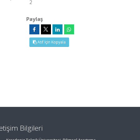
2
Paylaş
Atıf İçin Kopyala
letişim Bilgileri