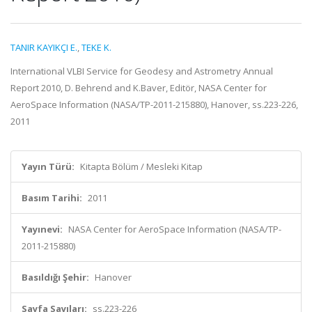
TANIR KAYIKÇI E.
,
TEKE K.
International VLBI Service for Geodesy and Astrometry Annual
Report 2010, D. Behrend and K.Baver, Editör, NASA Center for
AeroSpace Information (NASA/TP-2011-215880), Hanover, ss.223-226,
2011
Yayın Türü:
Kitapta Bölüm / Mesleki Kitap
Basım Tarihi:
2011
Yayınevi:
NASA Center for AeroSpace Information (NASA/TP-
2011-215880)
Basıldığı Şehir:
Hanover
Sayfa Sayıları:
ss.223-226