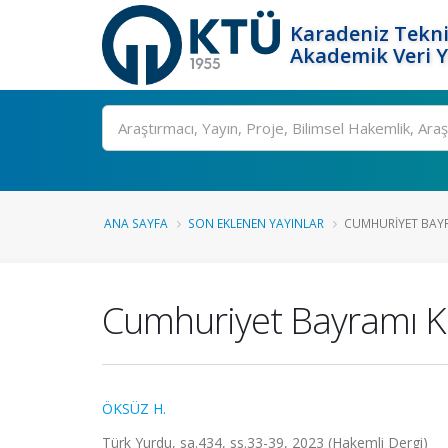
Karadeniz Tekni
Akademik Veri 
Ara
ANA SAYFA
SON EKLENEN YAYINLAR
CUMHURIYET BAYR
Cumhuriyet Bayramı Ku
ÖKSÜZ H.
Türk Yurdu, sa.434, ss.33-39, 2023 (Hakemli Dergi)