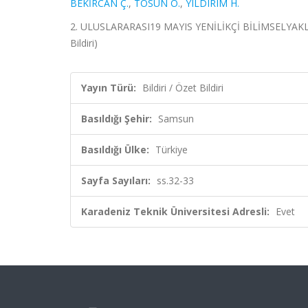
BEKİRCAN Ç.
,
TOSUN O.
,
YILDIRIM H.
2. ULUSLARARASI19 MAYIS YENİLİKÇİ BİLİMSELYAKLAŞ
Bildiri)
Yayın Türü:
Bildiri / Özet Bildiri
Basıldığı Şehir:
Samsun
Basıldığı Ülke:
Türkiye
Sayfa Sayıları:
ss.32-33
Karadeniz Teknik Üniversitesi Adresli:
Evet