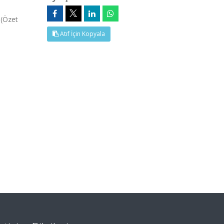
 (Özet
Atıf İçin Kopyala