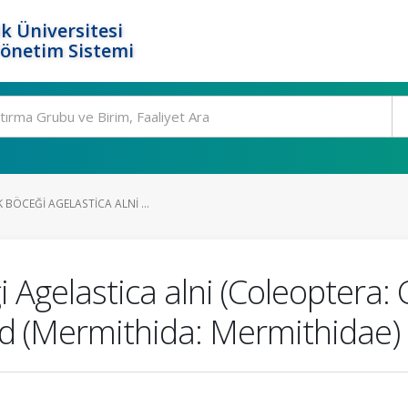
k Üniversitesi
Yönetim Sistemi
 BÖCEĞI AGELASTICA ALNI ...
i Agelastica alni (Coleoptera:
tid (Mermithida: Mermithidae)