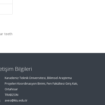
ar teeth
letişim Bilgileri
Karadeniz Teknik Üniversitesi, Bilimsel Araştırma
Projeleri Koordinasyon Birimi, Fen Fakültesi Giriş Katı,
Ortahisar
TRABZON
aves@ktu.edu.tr