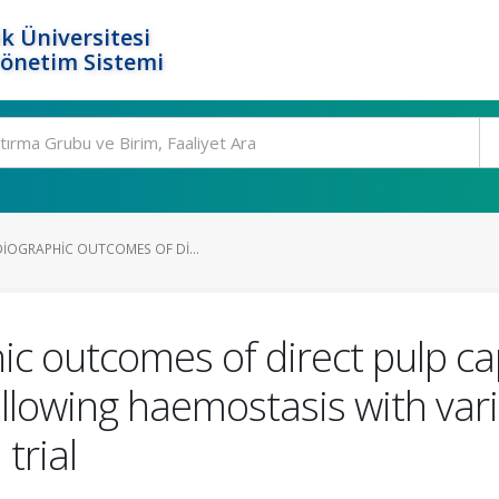
k Üniversitesi
Yönetim Sistemi
DIOGRAPHIC OUTCOMES OF DI...
hic outcomes of direct pulp c
llowing haemostasis with vari
trial