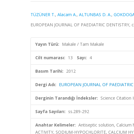
TÜZÜNER T.
,
Alacam A.
,
ALTUNBAS D. A.
,
GOKDOGAN
EUROPEAN JOURNAL OF PAEDIATRIC DENTISTRY, cilt.1
Yayın Türü:
Makale / Tam Makale
Cilt numarası:
13
Sayı:
4
Basım Tarihi:
2012
Dergi Adı:
EUROPEAN JOURNAL OF PAEDIATRIC
Derginin Tarandığı İndeksler:
Science Citation
Sayfa Sayıları:
ss.289-292
Anahtar Kelimeler:
Antiseptic solution, Calciu
ACTIVITY, SODIUM-HYPOCHLORITE, CALCIUM HY