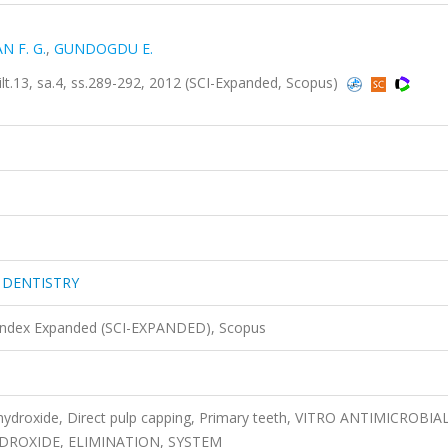
 F. G.
,
GUNDOGDU E.
3, sa.4, ss.289-292, 2012 (SCI-Expanded, Scopus)
 DENTISTRY
 Index Expanded (SCI-EXPANDED), Scopus
m hydroxide, Direct pulp capping, Primary teeth, VITRO ANTIMICROBIA
DROXIDE, ELIMINATION, SYSTEM