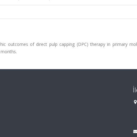
phic outcomes of direct pulp capping (DPC) therapy in primary mol
2 months.
İ