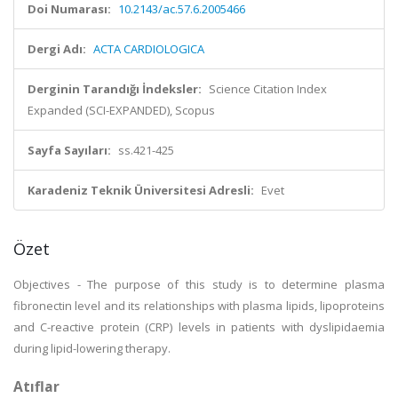
Doi Numarası:
10.2143/ac.57.6.2005466
Dergi Adı:
ACTA CARDIOLOGICA
Derginin Tarandığı İndeksler:
Science Citation Index
Expanded (SCI-EXPANDED), Scopus
Sayfa Sayıları:
ss.421-425
Karadeniz Teknik Üniversitesi Adresli:
Evet
Özet
Objectives - The purpose of this study is to determine plasma
fibronectin level and its relationships with plasma lipids, lipoproteins
and C-reactive protein (CRP) levels in patients with dyslipidaemia
during lipid-lowering therapy.
Atıflar