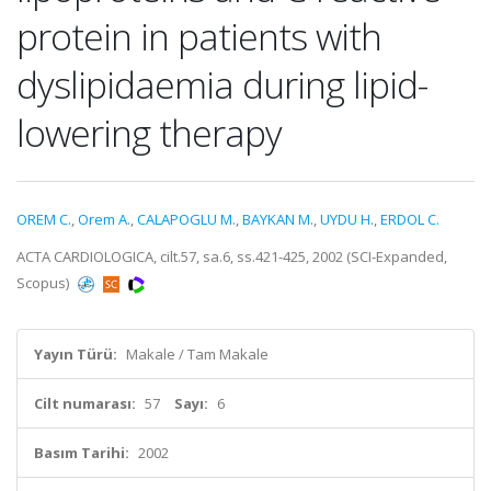
protein in patients with
dyslipidaemia during lipid-
lowering therapy
OREM C.
,
Orem A.
,
CALAPOGLU M.
,
BAYKAN M.
,
UYDU H.
,
ERDOL C.
ACTA CARDIOLOGICA, cilt.57, sa.6, ss.421-425, 2002 (SCI-Expanded,
Scopus)
Yayın Türü:
Makale / Tam Makale
Cilt numarası:
57
Sayı:
6
Basım Tarihi:
2002