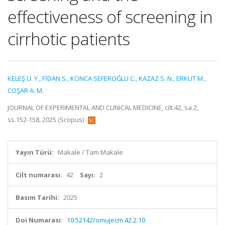
effectiveness of screening in
cirrhotic patients
KELEŞ Ü. Y.
,
FİDAN S.
,
KONCA SEFEROĞLU C.
,
KAZAZ S. N.
,
ERKUT M.
,
COŞAR A. M.
JOURNAL OF EXPERIMENTAL AND CLINICAL MEDICINE, cilt.42, sa.2,
ss.152-158, 2025 (Scopus)
Yayın Türü:
Makale / Tam Makale
Cilt numarası:
42
Sayı:
2
Basım Tarihi:
2025
Doi Numarası:
10.52142/omujecm.42.2.10