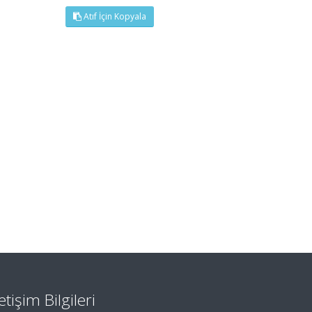
Atıf İçin Kopyala
letişim Bilgileri