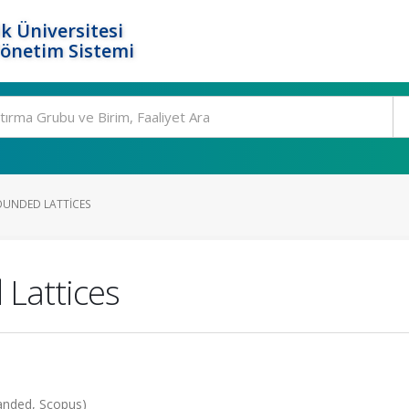
k Üniversitesi
Yönetim Sistemi
UNDED LATTICES
Lattices
anded, Scopus)