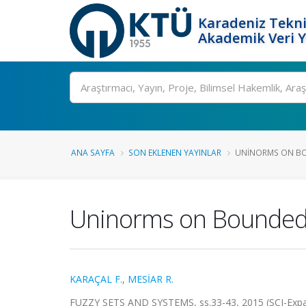
Karadeniz Tekni
Akademik Veri 
Ara
ANA SAYFA
SON EKLENEN YAYINLAR
UNINORMS ON BO
Uninorms on Bounded 
KARAÇAL F.
,
MESİAR R.
FUZZY SETS AND SYSTEMS, ss.33-43, 2015 (SCI-Exp