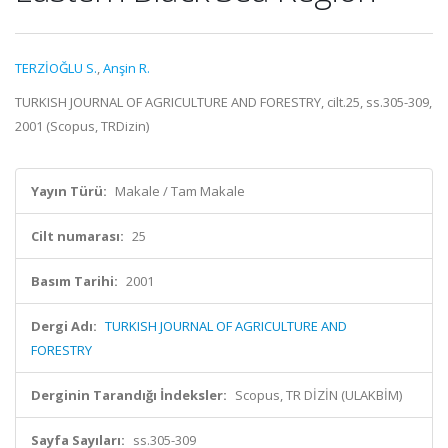
TERZİOĞLU S.
,
Anşin R.
TURKISH JOURNAL OF AGRICULTURE AND FORESTRY, cilt.25, ss.305-309,
2001 (Scopus, TRDizin)
Yayın Türü:
Makale / Tam Makale
Cilt numarası:
25
Basım Tarihi:
2001
Dergi Adı:
TURKISH JOURNAL OF AGRICULTURE AND
FORESTRY
Derginin Tarandığı İndeksler:
Scopus, TR DİZİN (ULAKBİM)
Sayfa Sayıları:
ss.305-309