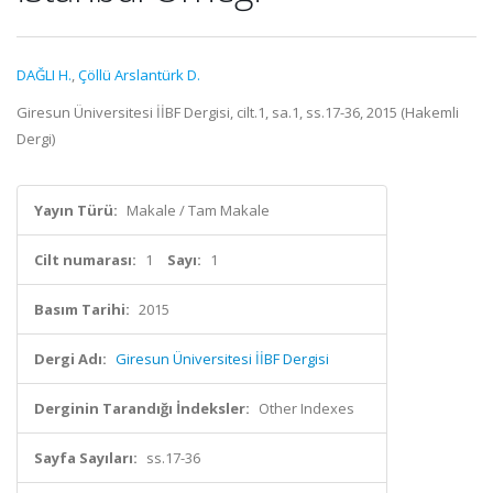
DAĞLI H.
,
Çöllü Arslantürk D.
Giresun Üniversitesi İİBF Dergisi, cilt.1, sa.1, ss.17-36, 2015 (Hakemli
Dergi)
Yayın Türü:
Makale / Tam Makale
Cilt numarası:
1
Sayı:
1
Basım Tarihi:
2015
Dergi Adı:
Giresun Üniversitesi İİBF Dergisi
Derginin Tarandığı İndeksler:
Other Indexes
Sayfa Sayıları:
ss.17-36