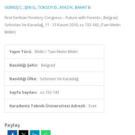
GÜMÜŞ C.
,
ŞEN G.
,
TOKSOY D.
,
AYAZ H.
,
BAHAT B.
First Serbian Foretsry Congress – Future with Forests-, Belgrad,
Sırbistan Ve Karadağ, 11 - 13 Kasım 2010, ss.132-143, (Tam Metin
Bildiri)
Yayın Türü:
Bildiri / Tam Metin Bildiri
Basıldığı Şehir:
Belgrad
Basıldığı Ülke:
Sırbistan Ve Karadağ
Sayfa Sayıları:
ss.132-143
Karadeniz Teknik Üniversitesi Adresli:
Evet
Paylaş