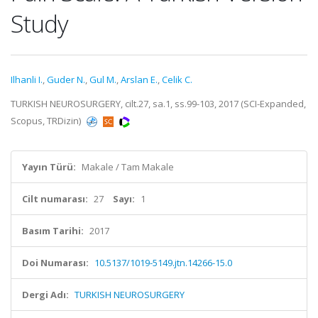
Study
Ilhanli I.
,
Guder N.
,
Gul M.
,
Arslan E.
,
Celik C.
TURKISH NEUROSURGERY, cilt.27, sa.1, ss.99-103, 2017 (SCI-Expanded,
Scopus, TRDizin)
Yayın Türü:
Makale / Tam Makale
Cilt numarası:
27
Sayı:
1
Basım Tarihi:
2017
Doi Numarası:
10.5137/1019-5149.jtn.14266-15.0
Dergi Adı:
TURKISH NEUROSURGERY