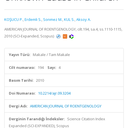
KOŞUCU P.
,
Erdemli S.
,
Sonmez M.
,
KUL S.
,
Aksoy A.
AMERICAN JOURNAL OF ROENTGENOLOGY, cilt.194, sa.4, ss.1110-1115,
2010 (SCI-Expanded, Scopus)
Yayın Türü:
Makale / Tam Makale
Cilt numarası:
194
Sayı:
4
Basım Tarihi:
2010
Doi Numarası:
10.2214/ajr.09.3204
Dergi Adı:
AMERICAN JOURNAL OF ROENTGENOLOGY
Derginin Tarandığı İndeksler:
Science Citation Index
Expanded (SCI-EXPANDED), Scopus