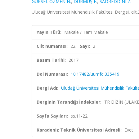
GÜRSEL ÖZMEN N.
,
DURMUŞ E.
,
SADREDDINI Z.
Uludağ Üniversitesi Mühendislik Fakültesi Dergisi, cilt
Yayın Türü:
Makale / Tam Makale
Cilt numarası:
22
Sayı:
2
Basım Tarihi:
2017
Doi Numarası:
10.17482/uumfd.335419
Dergi Adı:
Uludağ Üniversitesi Mühendislik Fakülte
Derginin Tarandığı İndeksler:
TR DİZİN (ULAK
Sayfa Sayıları:
ss.11-22
Karadeniz Teknik Üniversitesi Adresli:
Evet