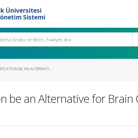
k Üniversitesi
Yönetim Sistemi
FICATION BE AN ALTERNATI...
on be an Alternative for Brai