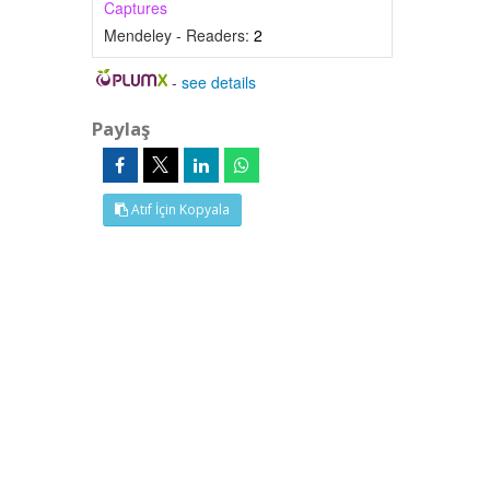
Captures
Mendeley - Readers:
2
-
see details
Paylaş
Atıf İçin Kopyala