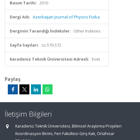
Basım Tarihi:
2010
Dergi Adı:
Azerbaijan Journal of Physics Fizika
Derginin Tarandığı İndeksler:
Other Indexes
Sayfa Sayıları:
ss.570-572
Karadeniz Teknik Üniversitesi Adresli:
Evet
Paylaş
İletişim Bilgileri
Karadeniz Teknik Üniversitesi, Bilimsel Araştırma Projeleri
Koordinasyon Birimi, Fen Fakültesi Giriş Katı, Ortahisar