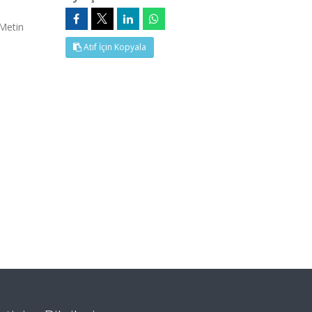
 Metin
Atıf İçin Kopyala