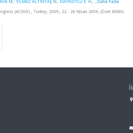
AYA M.
,
YILMAZ ALTINTAŞ N.
,
DAYISOYLU E. H.
,
...Daha Fazla
ongress (ACBID) , Turkey, 2009., 22 - 26 Nisan 2009, (Özet Bildiri)
İ