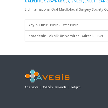
A ALPER P.
,
ÖZKAYNAK Ö.
,
ÇİZMECİ ŞENEL F.
,
ÇANK
3rd International Oral Maxillofacial Surgery Society C
Yayın Türü:
Bildiri / Özet Bildiri
Karadeniz Teknik Üniversitesi Adresli:
Evet
Ana Sayfa
|
AVESİS Hakkında
|
İletişim