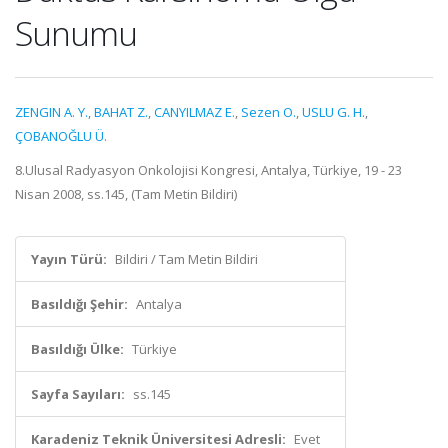
Sunumu
ZENGIN A. Y.
,
BAHAT Z.
,
CANYILMAZ E.
,
Sezen O.
,
USLU G. H.
,
ÇOBANOĞLU Ü.
8.Ulusal Radyasyon Onkolojisi Kongresi, Antalya, Türkiye, 19 - 23
Nisan 2008, ss.145, (Tam Metin Bildiri)
Yayın Türü:
Bildiri / Tam Metin Bildiri
Basıldığı Şehir:
Antalya
Basıldığı Ülke:
Türkiye
Sayfa Sayıları:
ss.145
Karadeniz Teknik Üniversitesi Adresli:
Evet