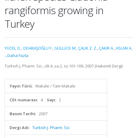
rangiformis growing in
Turkey
YÜCEL O.
,
ODABAŞOĞLU F.
,
GÜLLÜCE M.
,
ÇALIK Z. Z.
,
ÇAKIR A.
,
ASLAN A.
,
...Daha Fazla
Turkish J. Pharm. Sci., cilt.4, sa.2, ss.101-109, 2007 (Hakemli Dergi)
Yayın Türü:
Makale / Tam Makale
Cilt numarası:
4
Sayı:
2
Basım Tarihi:
2007
Dergi Adı:
Turkish J. Pharm. Sci.