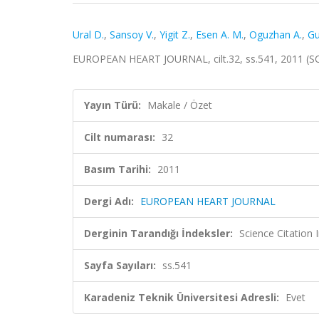
Ural D.
,
Sansoy V.
,
Yigit Z.
,
Esen A. M.
,
Oguzhan A.
,
Gu
EUROPEAN HEART JOURNAL, cilt.32, ss.541, 2011 (S
Yayın Türü:
Makale / Özet
Cilt numarası:
32
Basım Tarihi:
2011
Dergi Adı:
EUROPEAN HEART JOURNAL
Derginin Tarandığı İndeksler:
Science Citation
Sayfa Sayıları:
ss.541
Karadeniz Teknik Üniversitesi Adresli:
Evet