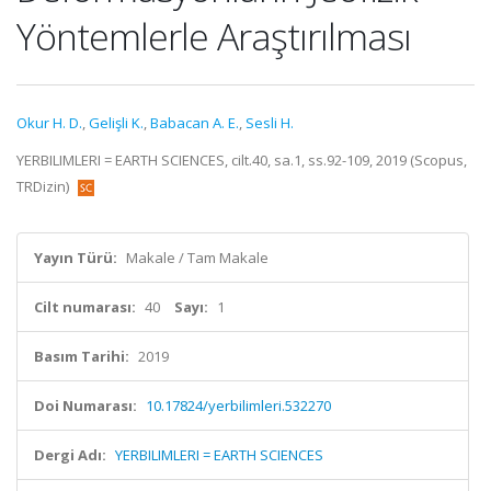
Yöntemlerle Araştırılması
Okur H. D.
,
Gelişli K.
,
Babacan A. E.
,
Sesli H.
YERBILIMLERI = EARTH SCIENCES, cilt.40, sa.1, ss.92-109, 2019 (Scopus,
TRDizin)
Yayın Türü:
Makale / Tam Makale
Cilt numarası:
40
Sayı:
1
Basım Tarihi:
2019
Doi Numarası:
10.17824/yerbilimleri.532270
Dergi Adı:
YERBILIMLERI = EARTH SCIENCES