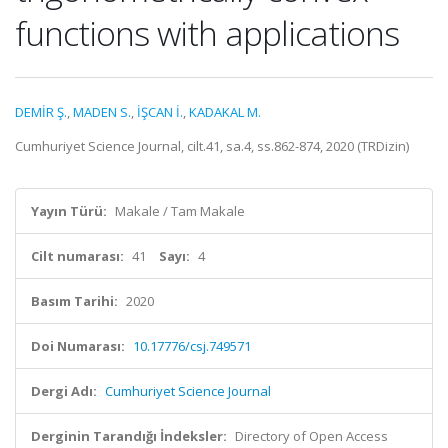
functions with applications
DEMİR Ş.
,
MADEN S.
,
İŞCAN İ.
,
KADAKAL M.
Cumhuriyet Science Journal, cilt.41, sa.4, ss.862-874, 2020 (TRDizin)
Yayın Türü:
Makale / Tam Makale
Cilt numarası:
41
Sayı:
4
Basım Tarihi:
2020
Doi Numarası:
10.17776/csj.749571
Dergi Adı:
Cumhuriyet Science Journal
Derginin Tarandığı İndeksler:
Directory of Open Access