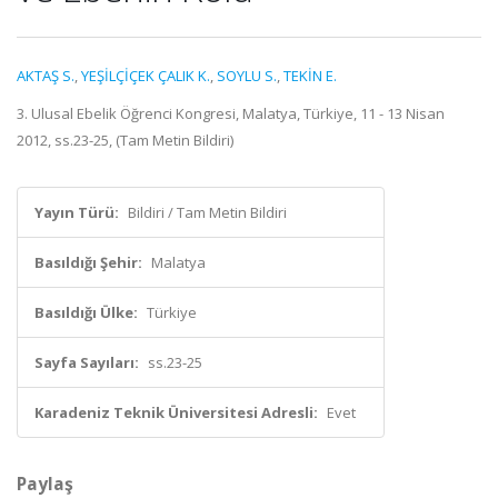
AKTAŞ S.
,
YEŞİLÇİÇEK ÇALIK K.
,
SOYLU S.
,
TEKİN E.
3. Ulusal Ebelik Öğrenci Kongresi, Malatya, Türkiye, 11 - 13 Nisan
2012, ss.23-25, (Tam Metin Bildiri)
Yayın Türü:
Bildiri / Tam Metin Bildiri
Basıldığı Şehir:
Malatya
Basıldığı Ülke:
Türkiye
Sayfa Sayıları:
ss.23-25
Karadeniz Teknik Üniversitesi Adresli:
Evet
Paylaş