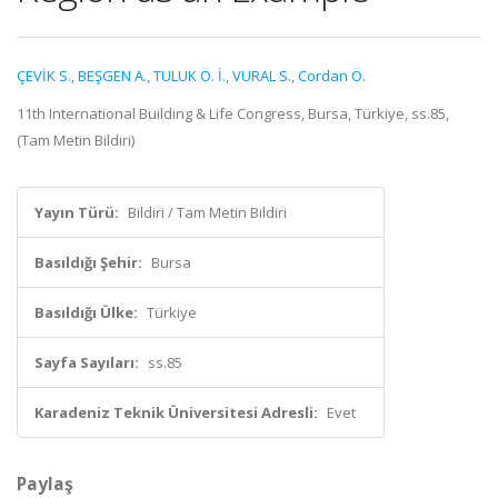
ÇEVİK S.
,
BEŞGEN A.
,
TULUK Ö. İ.
,
VURAL S.
,
Cordan Ö.
11th International Building & Life Congress, Bursa, Türkiye, ss.85,
(Tam Metin Bildiri)
Yayın Türü:
Bildiri / Tam Metin Bildiri
Basıldığı Şehir:
Bursa
Basıldığı Ülke:
Türkiye
Sayfa Sayıları:
ss.85
Karadeniz Teknik Üniversitesi Adresli:
Evet
Paylaş