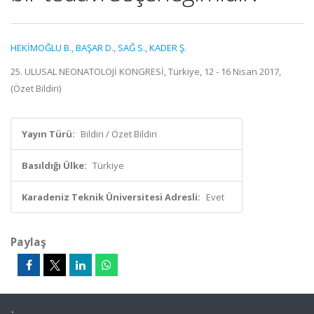
HEKİMOĞLU B.
,
BAŞAR D.
,
SAĞ S.
,
KADER Ş.
25. ULUSAL NEONATOLOJİ KONGRESİ, Türkiye, 12 - 16 Nisan 2017,
(Özet Bildiri)
Yayın Türü:
Bildiri / Özet Bildiri
Basıldığı Ülke:
Türkiye
Karadeniz Teknik Üniversitesi Adresli:
Evet
Paylaş