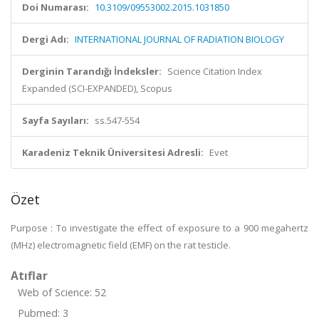
Doi Numarası:
10.3109/09553002.2015.1031850
Dergi Adı:
INTERNATIONAL JOURNAL OF RADIATION BIOLOGY
Derginin Tarandığı İndeksler:
Science Citation Index
Expanded (SCI-EXPANDED), Scopus
Sayfa Sayıları:
ss.547-554
Karadeniz Teknik Üniversitesi Adresli:
Evet
Özet
Purpose : To investigate the effect of exposure to a 900 megahertz
(MHz) electromagnetic field (EMF) on the rat testicle.
Atıflar
Web of Science: 52
Pubmed: 3