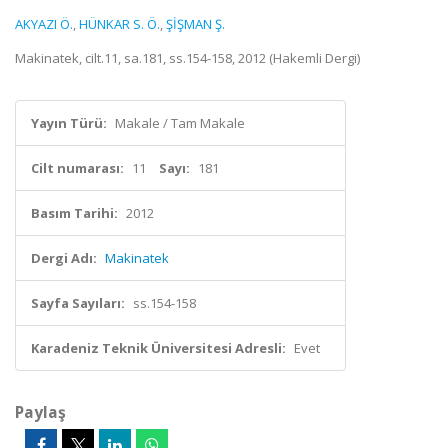
AKYAZI Ö.
,
HÜNKAR S. Ö.
,
ŞİŞMAN Ş.
Makinatek, cilt.11, sa.181, ss.154-158, 2012 (Hakemli Dergi)
Yayın Türü:
Makale / Tam Makale
Cilt numarası:
11
Sayı:
181
Basım Tarihi:
2012
Dergi Adı:
Makinatek
Sayfa Sayıları:
ss.154-158
Karadeniz Teknik Üniversitesi Adresli:
Evet
Paylaş