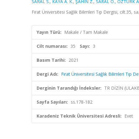
SARAL S.
,
KAYA A. K.
,
ŞAHİN Z.
,
SARAL Ö.
,
ÖZTÜRK A
Fırat Üniversitesi Sağlık Bilimleri Tıp Dergisi, cilt.35,
Yayın Türü:
Makale / Tam Makale
Cilt numarası:
35
Sayı:
3
Basım Tarihi:
2021
Dergi Adı:
Fırat Üniversitesi Sağlık Bilimleri Tıp De
Derginin Tarandığı İndeksler:
TR DİZİN (ULAK
Sayfa Sayıları:
ss.178-182
Karadeniz Teknik Üniversitesi Adresli:
Evet