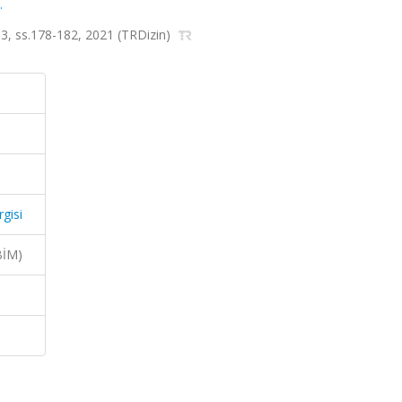
.
 sa.3, ss.178-182, 2021 (TRDizin)
rgisi
BİM)