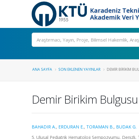
Karadeniz Tekni
Akademik Veri 
Ara
ANA SAYFA
SON EKLENEN YAYINLAR
DEMIR BIRIKIM BU
Demir Birikim Bulgusu 
BAHADIR A.
,
ERDURAN E.
,
TORAMAN B.
,
BUDAK G.
5. Ulusal Pediatrik Hematoloji Sempozyumu, Denizli, T