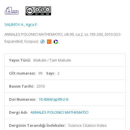
SALIMOV A.
,
Agca F.
ANNALES POLONICI MATHEMATICI, cilt.99, sa.2, ss.193-200, 2010 (SCI-
Expanded, Scopus)
Yayın Türü:
Makale / Tam Makale
Cilt numarası:
99
Sayı:
2
Basım Tarihi:
2010
Doi Numarası:
10.4064/ap99-2-6
Dergi Adı:
ANNALES POLONICI MATHEMATICI
Derginin Tarandığı İndeksler:
Science Citation Index