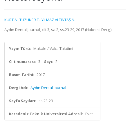
KURT A.
,
TÜZÜNER T.
,
YILMAZ ALTINTAŞ N.
Aydın Dental Journal, cilt.3, sa.2, ss.23-29, 2017 (Hakemli Dergi)
Yayın Türü:
Makale / Vaka Takdimi
Cilt numarası:
3
Sayı:
2
Basım Tarihi:
2017
Dergi Adı:
Aydın Dental Journal
Sayfa Sayıları:
ss.23-29
Karadeniz Teknik Üniversitesi Adresli:
Evet