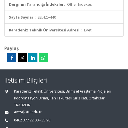
Derginin Tarandığı İndeksler:
Other Indexes
Sayfa Sayıları:
ss.425-440
Karadeniz Teknik Üniversitesi Adresli:
Evet
Paylaş
İletişim Bilgileri
Karadeniz Teknik Üniversitesi, Bilimsel Araştırma Projeleri
Koordinasyon Birimi, Fen Fakültesi Giriş Katı, Ortahisar
TRABZON
aves@ktu.edu.tr
0462 377 22 00 - 35 90