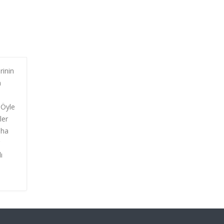
rinin
n
 Öyle
ler
aha
ı