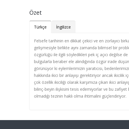
Özet
Türkçe
İngilizce
Felsefe tarihinin en dikkat çekici ve en zorlayıcı bi
gelişmesiyle birlikte aynı zamanda bilimsel bir proble
özgürlüğü ile ilgili söyledikleri pek iç açıcı değilse de
bulgularla beraber ele alındığında özgür irade düşünc
görünüyor ki eylemlerimizin yaratıcısı, bedenlerimizin
hakkında ikici bir anlayışı gerektiriyor ancak ikicil
çok özellik ikiciliği olarak karşımıza çıkan ikici anla
bilinç-beyin ilişkisini tesis edemiyorlar ve bu zafiye
olmadığı tezinin haklı olma ihtimalini güçlendiriyor.