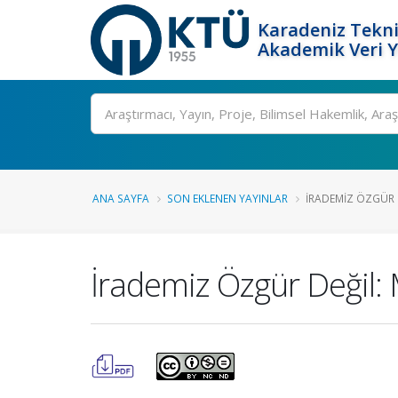
Karadeniz Tekni
Akademik Veri 
Ara
ANA SAYFA
SON EKLENEN YAYINLAR
İRADEMIZ ÖZGÜR D
İrademiz Özgür Değil: 