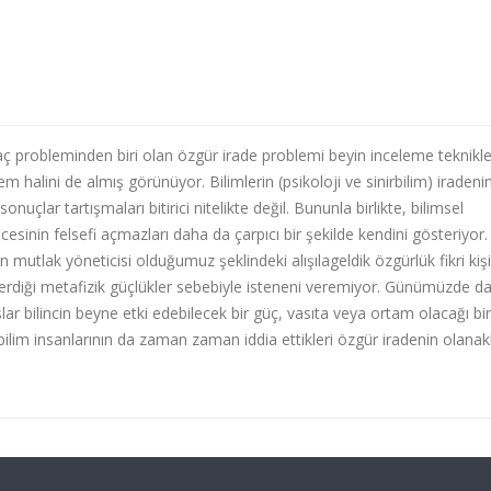
rkaç probleminden biri olan özgür irade problemi beyin inceleme teknikle
m halini de almış görünüyor. Bilimlerin (psikoloji ve sinirbilim) iradeni
 sonuçlar tartışmaları bitirici nitelikte değil. Bununla birlikte, bilimsel
esinin felsefi açmazları daha da çarpıcı bir şekilde kendini gösteriyor.
 mutlak yöneticisi olduğumuz şeklindeki alışılageldik özgürlük fikri kişi
ik içerdiği metafizik güçlükler sebebiyle isteneni veremiyor. Günümüzde d
yışlar bilincin beyne etki edebilecek bir güç, vasıta veya ortam olacağı bir
t bilim insanlarının da zaman zaman iddia ettikleri özgür iradenin olanakl