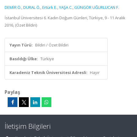
DEMİR Ö.
,
DURAL Ö.
,
Ertürk E.
,
YAŞA C.
,
GÜNGÖR UĞURLUCAN F.
İstanbul Üniversitesi 6. Kadın Doğum Günleri, Türkiye, 9 - 11 Aralık
2016, (Özet Bildiri)
Yayın Türü:
Bildiri / Özet Bildiri
Basıldığı Ülke:
Türkiye
Karadeniz Teknik Üniversitesi Adresli:
Hayır
Paylaş
İletişim Bilgileri