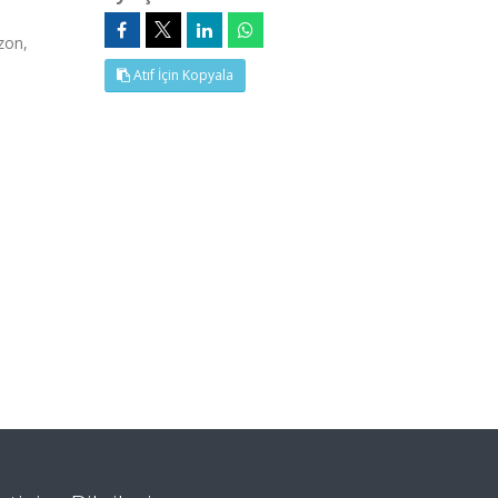
zon,
Atıf İçin Kopyala