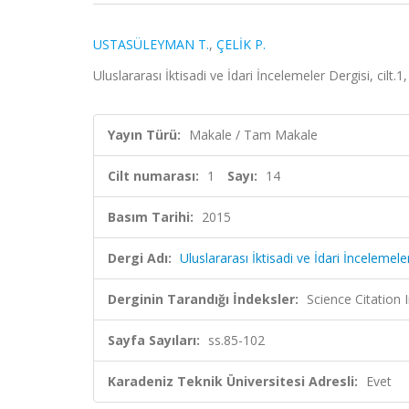
USTASÜLEYMAN T.
,
ÇELİK P.
Uluslararası İktisadi ve İdari İncelemeler Dergisi, cil
Yayın Türü:
Makale / Tam Makale
Cilt numarası:
1
Sayı:
14
Basım Tarihi:
2015
Dergi Adı:
Uluslararası İktisadi ve İdari İncelemele
Derginin Tarandığı İndeksler:
Science Citatio
Sayfa Sayıları:
ss.85-102
Karadeniz Teknik Üniversitesi Adresli:
Evet