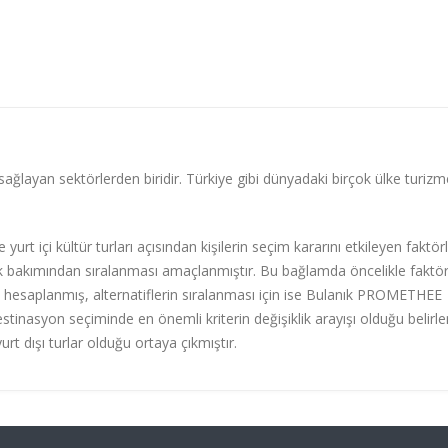
r sağlayan sektörlerden biridir. Türkiye gibi dünyadaki birçok ülke turizm
ve yurt içi kültür turları açısından kişilerin seçim kararını etkileyen faktör
elik bakımından sıralanması amaçlanmıştır. Bu bağlamda öncelikle faktör
yla hesaplanmış, alternatiflerin sıralanması için ise Bulanık PROMETHEE
stinasyon seçiminde en önemli kriterin değişiklik arayışı olduğu belirle
urt dışı turlar olduğu ortaya çıkmıştır.