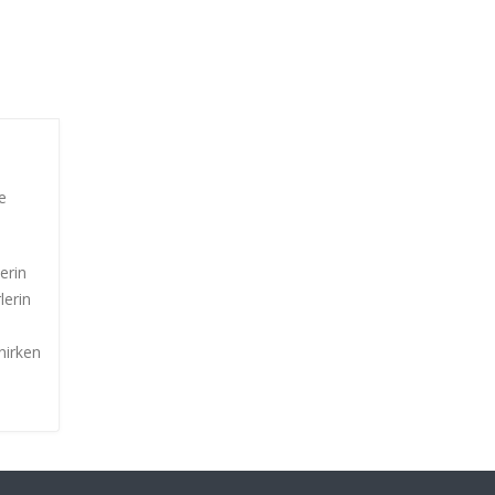
e
lerin
lerin
nirken