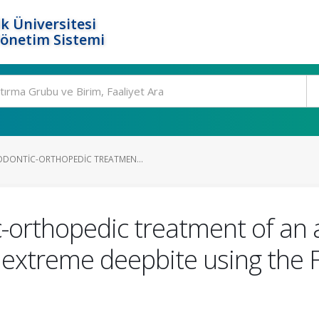
k Üniversitesi
Yönetim Sistemi
DONTIC-ORTHOPEDIC TREATMEN...
orthopedic treatment of an a
h extreme deepbite using the 