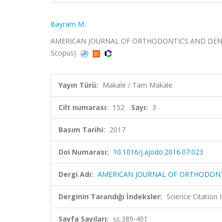
Bayram M.
AMERICAN JOURNAL OF ORTHODONTICS AND DENTOFAC
Scopus)
Yayın Türü:
Makale / Tam Makale
Cilt numarası:
152
Sayı:
3
Basım Tarihi:
2017
Doi Numarası:
10.1016/j.ajodo.2016.07.023
Dergi Adı:
AMERICAN JOURNAL OF ORTHODONT
Derginin Tarandığı İndeksler:
Science Citation
Sayfa Sayıları:
ss.389-401