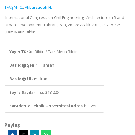
TAVŞAN C.
,
Akbarzadeh N.
.International Congress on Civil Engineering , Architecture th 5 and
Urban Development, Tahran, İran, 26 - 28 Aralık 2017, ss.218-225,
(Tam Metin Bildiri)
Yayın Türü:
Bildiri / Tam Metin Bildiri
Basıldığı Şehir:
Tahran
Basıldığı Ülke:
İran
Sayfa Sayıları:
ss.218-225
Karadeniz Teknik Üniversitesi Adresli:
Evet
Paylaş