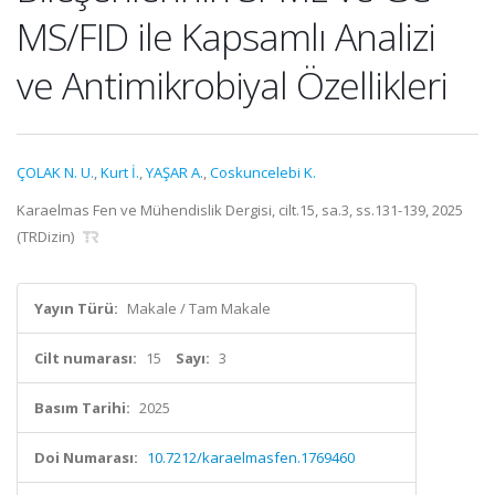
MS/FID ile Kapsamlı Analizi
ve Antimikrobiyal Özellikleri
ÇOLAK N. U.
,
Kurt İ.
,
YAŞAR A.
,
Coskuncelebi K.
Karaelmas Fen ve Mühendislik Dergisi, cilt.15, sa.3, ss.131-139, 2025
(TRDizin)
Yayın Türü:
Makale / Tam Makale
Cilt numarası:
15
Sayı:
3
Basım Tarihi:
2025
Doi Numarası:
10.7212/karaelmasfen.1769460