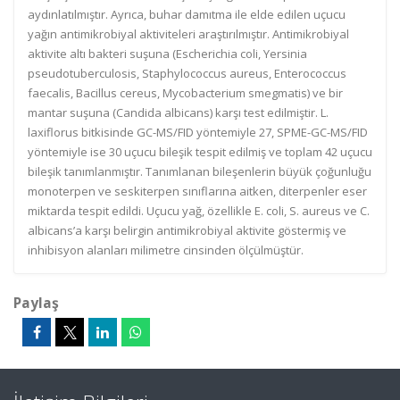
aydınlatılmıştır. Ayrıca, buhar damıtma ile elde edilen uçucu
yağın antimikrobiyal aktiviteleri araştırılmıştır. Antimikrobiyal
aktivite altı bakteri suşuna (Escherichia coli, Yersinia
pseudotuberculosis, Staphylococcus aureus, Enterococcus
faecalis, Bacillus cereus, Mycobacterium smegmatis) ve bir
mantar suşuna (Candida albicans) karşı test edilmiştir. L.
laxiflorus bitkisinde GC-MS/FID yöntemiyle 27, SPME-GC-MS/FID
yöntemiyle ise 30 uçucu bileşik tespit edilmiş ve toplam 42 uçucu
bileşik tanımlanmıştır. Tanımlanan bileşenlerin büyük çoğunluğu
monoterpen ve seskiterpen sınıflarına aitken, diterpenler eser
miktarda tespit edildi. Uçucu yağ, özellikle E. coli, S. aureus ve C.
albicans’a karşı belirgin antimikrobiyal aktivite göstermiş ve
inhibisyon alanları milimetre cinsinden ölçülmüştür.
Paylaş