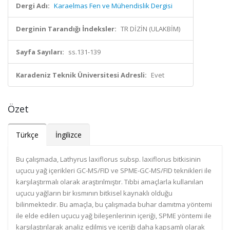
Dergi Adı:
Karaelmas Fen ve Mühendislik Dergisi
Derginin Tarandığı İndeksler:
TR DİZİN (ULAKBİM)
Sayfa Sayıları:
ss.131-139
Karadeniz Teknik Üniversitesi Adresli:
Evet
Özet
Türkçe
İngilizce
Bu çalışmada, Lathyrus laxiflorus subsp. laxiflorus bitkisinin
uçucu yağ içerikleri GC-MS/FID ve SPME-GC-MS/FID teknikleri ile
karşılaştırmalı olarak araştırılmıştır. Tıbbi amaçlarla kullanılan
uçucu yağların bir kısmının bitkisel kaynaklı olduğu
bilinmektedir. Bu amaçla, bu çalışmada buhar damıtma yöntemi
ile elde edilen uçucu yağ bileşenlerinin içeriği, SPME yöntemi ile
karşılaştırılarak analiz edilmiş ve içeriği daha kapsamlı olarak