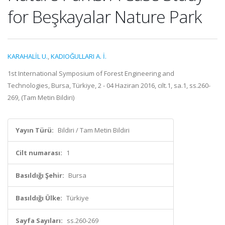
for Beşkayalar Nature Park
KARAHALİL U.
,
KADIOĞULLARI A. İ.
1st International Symposium of Forest Engineering and
Technologies, Bursa, Türkiye, 2 - 04 Haziran 2016, cilt.1, sa.1, ss.260-
269, (Tam Metin Bildiri)
Yayın Türü:
Bildiri / Tam Metin Bildiri
Cilt numarası:
1
Basıldığı Şehir:
Bursa
Basıldığı Ülke:
Türkiye
Sayfa Sayıları:
ss.260-269