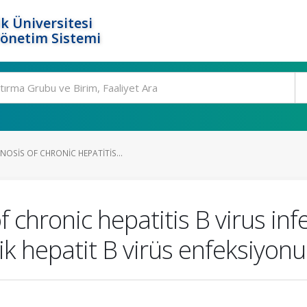
k Üniversitesi
Yönetim Sistemi
OSIS OF CHRONIC HEPATITIS...
 chronic hepatitis B virus inf
ik hepatit B virüs enfeksiyo