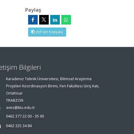
Paylaş
Atıf İçin Kopyala
letişim Bilgileri
Karadeniz Teknik Üniversitesi, Bilimsel Araştırma
Projeleri Koordinasyon Birimi, Fen Fakültesi Giriş Katı,
Ortahisar
TRABZON
aves@ktu.edu.tr
0462 377 22 00 - 35 90
0462 325 34 84