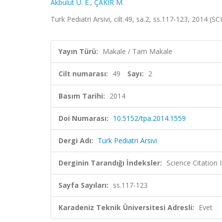
Akbulut U. E.
,
ÇAKIR M.
Turk Pediatri Arsivi, cilt.49, sa.2, ss.117-123, 2014 
Yayın Türü:
Makale / Tam Makale
Cilt numarası:
49
Sayı:
2
Basım Tarihi:
2014
Doi Numarası:
10.5152/tpa.2014.1559
Dergi Adı:
Turk Pediatri Arsivi
Derginin Tarandığı İndeksler:
Science Citatio
Sayfa Sayıları:
ss.117-123
Karadeniz Teknik Üniversitesi Adresli:
Evet