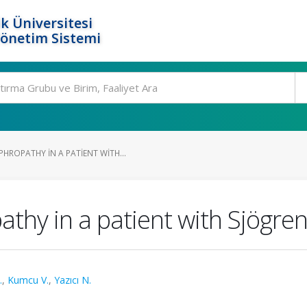
k Üniversitesi
Yönetim Sistemi
ROPATHY IN A PATIENT WITH...
y in a patient with Sjögren'
.
,
Kumcu V.
,
Yazıcı N.