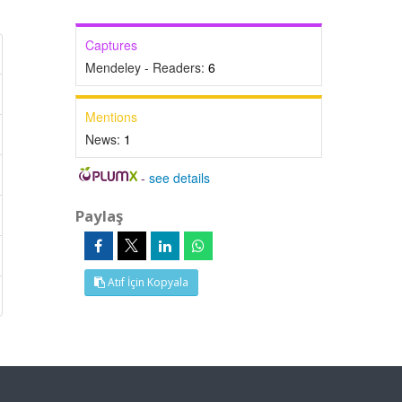
Captures
Mendeley - Readers:
6
Mentions
News:
1
-
see details
Paylaş
Atıf İçin Kopyala