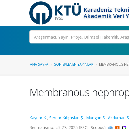
Karadeniz Tekni
Akademik Veri 
Ara
ANA SAYFA
SON EKLENEN YAYINLAR
MEMBRANOUS NEPH
Membranous nephropath
Kaynar K.
,
Serdar Kılıçaslan Ş.
,
Mungan S.
,
Akduman S
Reumatismo, cilt.77, 2025 (ESCI, Scopus)