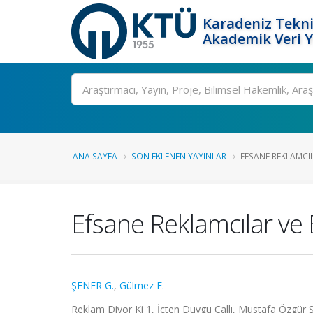
Karadeniz Tekni
Akademik Veri 
Ara
ANA SAYFA
SON EKLENEN YAYINLAR
EFSANE REKLAMCIL
Efsane Reklamcılar ve 
ŞENER G.
,
Gülmez E.
Reklam Diyor Ki 1, İçten Duygu Çallı, Mustafa Özgür S