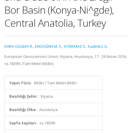
Bor Basin (Konya-Ni^gde),
Central Anatolia, Turkey
KARA GÜLBAY R.
,
ERDOĞAN M. S.
,
KORKMAZ S.
,
Kadınkız G.
European Geosciences Union, Viyana, Avusturya, 17 - 26 Nisan 2016,
ss.18399, (Tam Metin Bildiri)
Yayın Türü:
Bildiri / Tam Metin Bildiri
Basıldığı Şehir:
Viyana
Basıldığı Ülke:
Avusturya
Sayfa Sayıları:
ss.18399