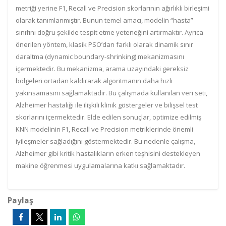
metriği yerine
F1, Recall ve Precision
skorlarının ağırlıklı birleşimi
olarak tanımlanmıştır. Bunun temel amacı, modelin
“hasta”
sınıfını doğru şekilde tespit etme yeteneğini artırmaktır.
Ayrıca
önerilen yöntem, klasik PSO’dan farklı olarak
dinamik sınır
daraltma (dynamic boundary-shrinking)
mekanizmasını
içermektedir. Bu mekanizma, arama uzayındaki gereksiz
bölgeleri ortadan kaldırarak algoritmanın
daha hızlı
yakınsamasını
sağlamaktadır. Bu çalışmada kullanılan veri seti,
Alzheimer hastalığı ile ilişkili
klinik göstergeler ve bilişsel test
skorlarını
içermektedir. Elde edilen sonuçlar, optimize edilmiş
KNN modelinin
F1, Recall ve Precision
metriklerinde önemli
iyileşmeler sağladığını göstermektedir. Bu nedenle çalışma,
Alzheimer gibi kritik hastalıkların
erken teşhisini destekleyen
makine öğrenmesi uygulamalarına katkı sağlamaktadır.
Paylaş