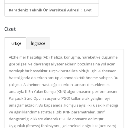
Karadeniz Teknik Üniversitesi Adresli:
Evet
Özet
Türkçe
İngilizce
Alzheimer hastalığı (AD), hafıza, konuşma, hareket ve düşünme
gibi bilişsel ve davranışsal yeteneklerin bozulmasına yol açan
nörolojik bir hastalıktır. Birçok hastalıkta olduğu gibi Alzheimer
hastalığında da
erken tanı
tıp alanında kritik öneme sahiptir. Bu
çalışma, Alzheimer hastalığının erken tanısını desteklemek
amacıyla
K-En Yakın Komşu (KNN)
algoritmasının performansını
Parçacık Sürü Optimizasyonu (PSO)
kullanarak geliştirmeyi
amaçlamaktadır. Bu kapsamda,
komşu sayısı (k), uzaklık metriği
ve ağırlıklandırma stratejisi
gibi KNN parametreleri,
sınıf
dengesizliği dikkate alınarak
PSO ile optimize edilmiştir.
Uygunluk (fitness) fonksiyonu, geleneksel
doğruluk (accuracy)