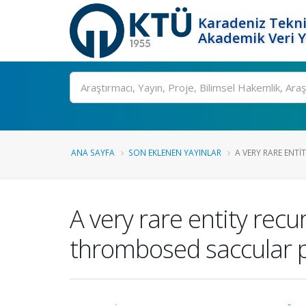
Karadeniz Tekni
Akademik Veri 
Ara
ANA SAYFA
SON EKLENEN YAYINLAR
A VERY RARE ENTI
A very rare entity rec
thrombosed saccular 