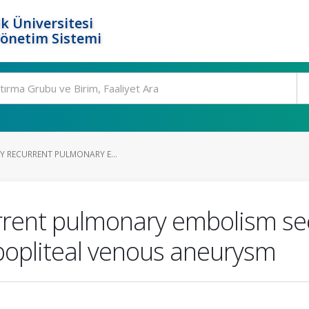
k Üniversitesi
Yönetim Sistemi
TY RECURRENT PULMONARY E...
urrent pulmonary embolism sec
popliteal venous aneurysm