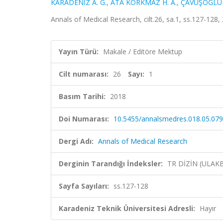
KARADENİZ A. G.
,
ATA KORKMAZ H. A.
,
ÇAVUŞOĞLU 
Annals of Medical Research, cilt.26, sa.1, ss.127-128,
Yayın Türü:
Makale / Editöre Mektup
Cilt numarası:
26
Sayı:
1
Basım Tarihi:
2018
Doi Numarası:
10.5455/annalsmedres.018.05.079
Dergi Adı:
Annals of Medical Research
Derginin Tarandığı İndeksler:
TR DİZİN (ULAK
Sayfa Sayıları:
ss.127-128
Karadeniz Teknik Üniversitesi Adresli:
Hayır