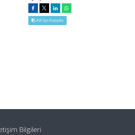
Atıf İçin Kopyala
letişim Bilgileri