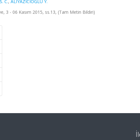
. C.
,
ALİYAZICIOĞLU Y.
 3 - 06 Kasım 2015, ss.13, (Tam Metin Bildiri)
İ