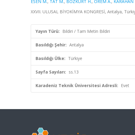
ESEN M.
,
TAT M.
,
BOZKURT H.
,
ÖREM A.
,
KARAHAN S
XXVII. ULUSAL BİYOKİMYA KONGRESİ, Antalya, Türkiye,
Yayın Türü:
Bildiri / Tam Metin Bildiri
Basıldığı Şehir:
Antalya
Basıldığı Ülke:
Türkiye
Sayfa Sayıları:
ss.13
Karadeniz Teknik Üniversitesi Adresli:
Evet